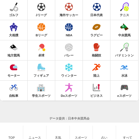
ゴルフ
Jリーグ
海外サッカー
日本代表
テニス
大相撲
Bリーグ
NBA
ラグビー
中央競馬
地方競馬
卓球
バレー
格闘技
バドミントン
モーター
フィギュア
ウィンター
陸上
水泳
自転車
学生スポーツ
Doスポーツ
ビジネス
eスポーツ
データ提供：日本中央競馬会
TOP
ニュース
天気
スポーツ
占い
すべて