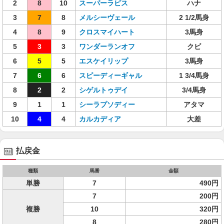
2
8
10
スーパーラピス
ハナ
3
7
8
メルシーヴェール
2 1/2馬身
4
8
9
クロスマイハート
3馬身
5
3
3
ワンダーランオフ
クビ
6
5
5
エスケイリップ
3馬身
7
6
6
スピーディーギャル
1 3/4馬身
8
2
2
シゲルトゥデイ
3/4馬身
9
1
1
シーラプソディー
アタマ
10
4
4
カルカディア
大差
払戻金
種類
馬番
金額
単勝
7
490円
7
200円
複勝
10
320円
8
280円