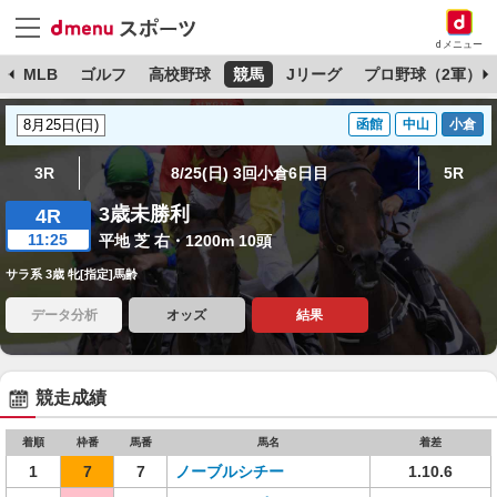
dメニュー
球
MLB
ゴルフ
高校野球
競馬
Jリーグ
プロ野球（2軍）
函館
中山
小倉
3R
8/25(日) 3回小倉6日目
5R
3歳未勝利
4R
11:25
平地 芝 右・1200m 10頭
サラ系 3歳 牝[指定]馬齢
データ分析
オッズ
結果
競走成績
着順
枠番
馬番
馬名
着差
1
7
7
ノーブルシチー
1.10.6