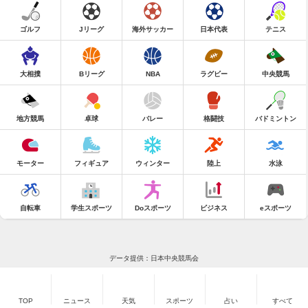
ゴルフ
Jリーグ
海外サッカー
日本代表
テニス
大相撲
Bリーグ
NBA
ラグビー
中央競馬
地方競馬
卓球
バレー
格闘技
バドミントン
モーター
フィギュア
ウィンター
陸上
水泳
自転車
学生スポーツ
Doスポーツ
ビジネス
eスポーツ
データ提供：日本中央競馬会
TOP
ニュース
天気
スポーツ
占い
すべて