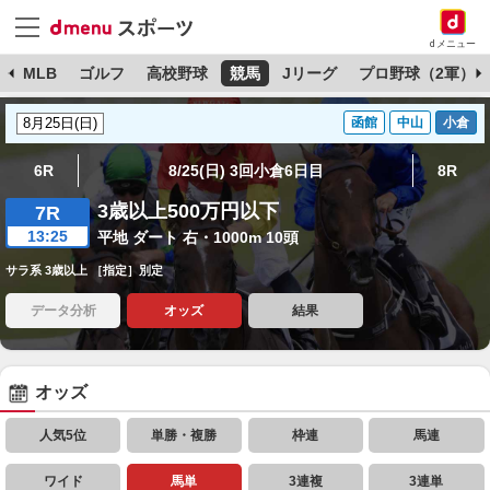
dメニュー
球
MLB
ゴルフ
高校野球
競馬
Jリーグ
プロ野球（2軍）
函館
中山
小倉
6R
8/25(日) 3回小倉6日目
8R
3歳以上500万円以下
7R
13:25
平地 ダート 右・1000m 10頭
サラ系 3歳以上 ［指定］別定
データ分析
オッズ
結果
オッズ
人気5位
単勝・複勝
枠連
馬連
ワイド
馬単
3連複
3連単