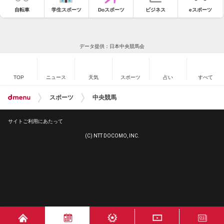
自転車
学生スポーツ
Doスポーツ
ビジネス
eスポーツ
データ提供：日本中央競馬会
TOP
ニュース
天気
スポーツ
占い
すべて
スポーツ
中央競馬
サイトご利用にあたって
(C) NTT DOCOMO, INC.