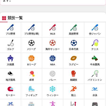
ます。
競技一覧
プロ野球
プロ野球(2軍)
MLB
高校野球
侍ジャパン
ゴルフ
Jリーグ
海外サッカー
日本代表
テニス
大相撲
Bリーグ
NBA
ラグビー
中央競馬
地方競馬
卓球
バレー
格闘技
バドミントン
モーター
フィギュア
ウィンター
陸上
水泳