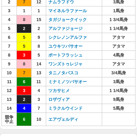
2
7
12
ナムラフドウ
3馬身
3
1
1
マイネルラファール
1馬身
4
8
15
タガジョークイック
1 3/4馬身
5
2
2
アルファジョージ
1 1/4馬身
6
5
9
シクレノンアルファ
アタマ
7
5
8
ユウキツバサオー
アタマ
8
3
5
ポートフラッシュ
4馬身
9
8
14
ワンズトゥレジャ
アタマ
10
7
13
タニノタバスコ
3/4馬身
11
6
11
ミナミノツバサオー
3馬身
12
3
4
ツカサヒメ
1 1/4馬身
13
2
3
ロザヴィア
9馬身
14
4
7
ミラクルウインド
5馬身
競争
6
10
エアヴェルディ
中止