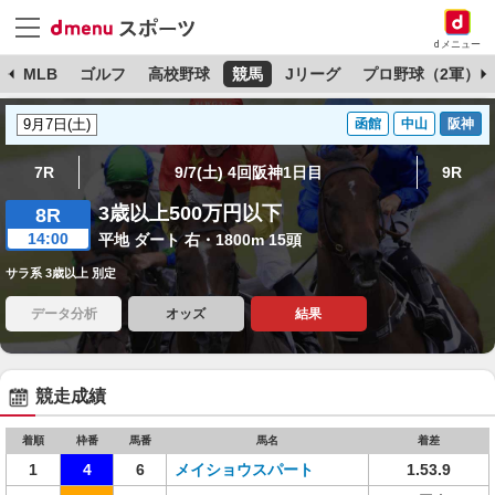
dメニュー
球
MLB
ゴルフ
高校野球
競馬
Jリーグ
プロ野球（2軍）
函館
中山
阪神
7R
9/7(土) 4回阪神1日目
9R
3歳以上500万円以下
8R
14:00
平地 ダート 右・1800m 15頭
サラ系 3歳以上 別定
データ分析
オッズ
結果
競走成績
着順
枠番
馬番
馬名
着差
1
4
6
メイショウスパート
1.53.9