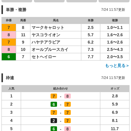
単勝・複勝
7/24 11:57更新
枠番
馬番
馬名
単勝
複勝
7
8
マークキャロット
2.5
1.0〜1.1
8
11
ヤスコライオン
5.7
1.6〜2.6
7
9
ハヤテアラビア
6.2
1.6〜2.6
8
10
オールブルースカイ
7.3
2.5〜4.3
6
7
セトヘイロー
7.7
2.0〜3.5
もっと見る＞
枠連
7/24 11:57更新
人気
組み合わせ
オッズ
1
2.8
7
-
8
2
5.9
6
-
7
3
6.9
7
-
7
4
8.1
2
-
7
5
11.7
6
-
8