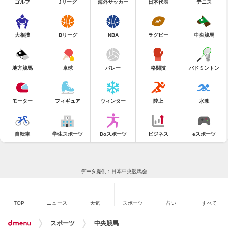
ゴルフ
Jリーグ
海外サッカー
日本代表
テニス
大相撲
Bリーグ
NBA
ラグビー
中央競馬
地方競馬
卓球
バレー
格闘技
バドミントン
モーター
フィギュア
ウィンター
陸上
水泳
自転車
学生スポーツ
Doスポーツ
ビジネス
eスポーツ
データ提供：日本中央競馬会
TOP
ニュース
天気
スポーツ
占い
すべて
スポーツ
中央競馬