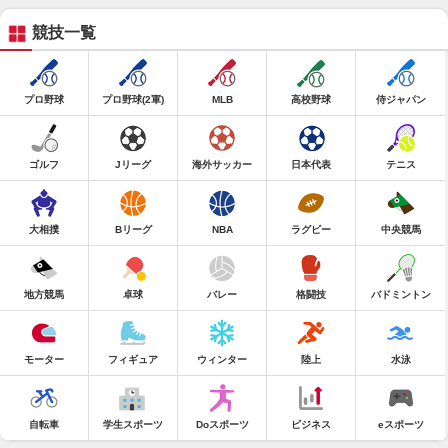
競技一覧
プロ野球
プロ野球(2軍)
MLB
高校野球
侍ジャパン
ゴルフ
Jリーグ
海外サッカー
日本代表
テニス
大相撲
Bリーグ
NBA
ラグビー
中央競馬
地方競馬
卓球
バレー
格闘技
バドミントン
モーター
フィギュア
ウィンター
陸上
水泳
自転車
学生スポーツ
Doスポーツ
ビジネス
eスポーツ