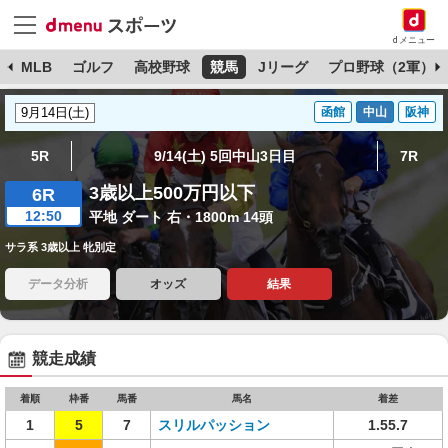
dメニュー
球
MLB
ゴルフ
高校野球
競馬
Jリーグ
プロ野球（2軍）
函館
中山
阪神
5R
9/14(土) 5回中山3日目
7R
3歳以上500万円以下
6R
12:50
平地 ダート 右・1800m 14頭
サラ系 3歳以上 牝別定
データ分析
オッズ
結果
競走成績
着順
枠番
馬番
馬名
着差
1
5
7
スリルパッション
1.55.7