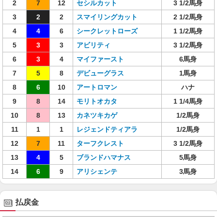
2
7
12
セシルカット
3 1/2馬身
3
2
2
スマイリングカット
2 1/2馬身
4
4
6
シークレットローズ
1 1/2馬身
5
3
3
アビリティ
3 1/2馬身
6
3
4
マイファースト
6馬身
7
5
8
デビューグラス
1馬身
8
6
10
アートロマン
ハナ
9
8
14
モリトオカタ
1 1/4馬身
10
8
13
カネツキカゲ
1/2馬身
11
1
1
レジェンドティアラ
1/2馬身
12
7
11
ターフクレスト
3 1/2馬身
13
4
5
ブランドハマナス
5馬身
14
6
9
アリシェンテ
3馬身
払戻金