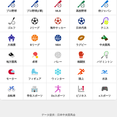
プロ野球
プロ野球(2軍)
MLB
高校野球
侍ジャパン
ゴルフ
Jリーグ
海外サッカー
日本代表
テニス
大相撲
Bリーグ
NBA
ラグビー
中央競馬
地方競馬
卓球
バレー
格闘技
バドミントン
モーター
フィギュア
ウィンター
陸上
水泳
自転車
学生スポーツ
Doスポーツ
ビジネス
eスポーツ
データ提供：日本中央競馬会