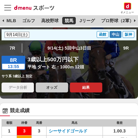
dメニュー
球
MLB
ゴルフ
高校野球
競馬
Jリーグ
プロ野球（2軍）
函館
中山
阪神
7R
9/14(土) 5回中山3日目
9R
3歳以上500万円以下
8R
13:55
平地 ダート 右・1000m 12頭
サラ系 3歳以上 別定
データ分析
オッズ
結果
競走成績
着順
枠番
馬番
馬名
着差
1
3
3
シーサイドゴールド
1.00.3