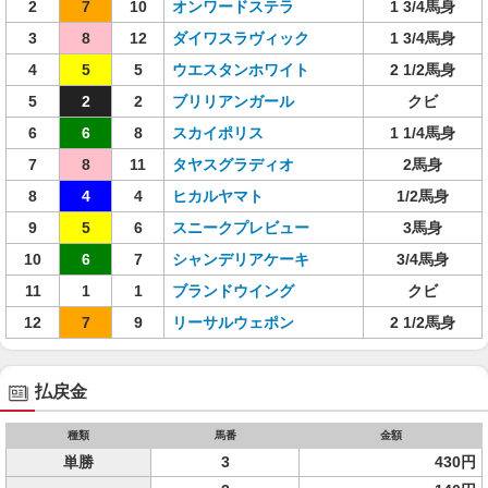
2
7
10
オンワードステラ
1 3/4馬身
3
8
12
ダイワスラヴィック
1 3/4馬身
4
5
5
ウエスタンホワイト
2 1/2馬身
5
2
2
ブリリアンガール
クビ
6
6
8
スカイポリス
1 1/4馬身
7
8
11
タヤスグラディオ
2馬身
8
4
4
ヒカルヤマト
1/2馬身
9
5
6
スニークプレビュー
3馬身
10
6
7
シャンデリアケーキ
3/4馬身
11
1
1
ブランドウイング
クビ
12
7
9
リーサルウェポン
2 1/2馬身
払戻金
種類
馬番
金額
単勝
3
430円