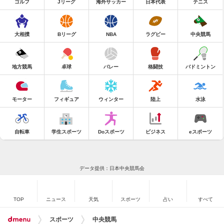
ゴルフ
Jリーグ
海外サッカー
日本代表
テニス
大相撲
Bリーグ
NBA
ラグビー
中央競馬
地方競馬
卓球
バレー
格闘技
バドミントン
モーター
フィギュア
ウィンター
陸上
水泳
自転車
学生スポーツ
Doスポーツ
ビジネス
eスポーツ
データ提供：日本中央競馬会
TOP
ニュース
天気
スポーツ
占い
すべて
スポーツ
中央競馬