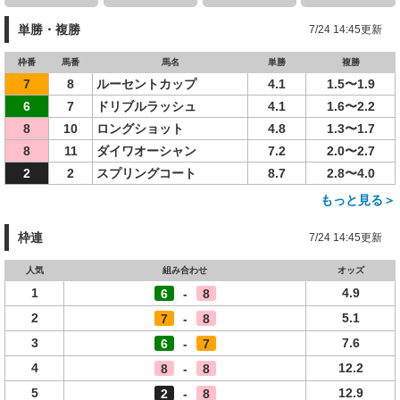
単勝・複勝
7/24 14:45更新
枠番
馬番
馬名
単勝
複勝
7
8
ルーセントカップ
4.1
1.5〜1.9
6
7
ドリブルラッシュ
4.1
1.6〜2.2
8
10
ロングショット
4.8
1.3〜1.7
8
11
ダイワオーシャン
7.2
2.0〜2.7
2
2
スプリングコート
8.7
2.8〜4.0
もっと見る＞
枠連
7/24 14:45更新
人気
組み合わせ
オッズ
1
4.9
6
-
8
2
5.1
7
-
8
3
7.6
6
-
7
4
12.2
8
-
8
5
12.9
2
-
8