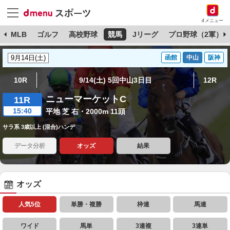
dメニュー
球
MLB
ゴルフ
高校野球
競馬
Jリーグ
プロ野球（2軍）
函館
中山
阪神
10R
9/14(土) 5回中山3日目
12R
ニューマーケットC
11R
15:40
平地 芝 右・2000m 11頭
サラ系 3歳以上 (混合)ハンデ
データ分析
オッズ
結果
オッズ
人気5位
単勝・複勝
枠連
馬連
ワイド
馬単
3連複
3連単