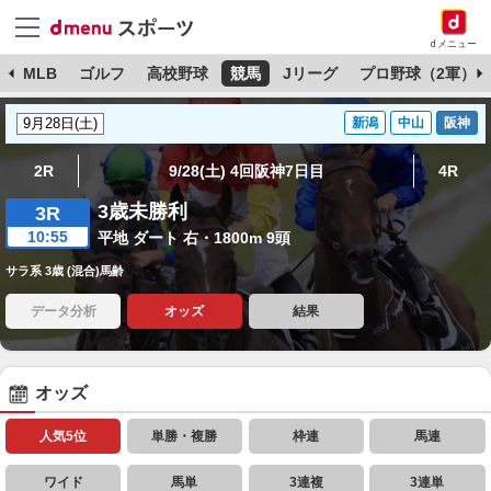
dメニュー
球
MLB
ゴルフ
高校野球
競馬
Jリーグ
プロ野球（2軍）
新潟
中山
阪神
2R
9/28(土) 4回阪神7日目
4R
3歳未勝利
3R
10:55
平地 ダート 右・1800m 9頭
サラ系 3歳 (混合)馬齢
データ分析
オッズ
結果
オッズ
人気5位
単勝・複勝
枠連
馬連
ワイド
馬単
3連複
3連単