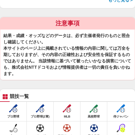
もっと見る＞
注意事項
結果・成績・オッズなどのデータは、必ず主催者発行のものと照合
し確認してください。
本サイトのページ上に掲載されている情報の内容に関しては万全を
期しておりますが、その内容の正確性および安全性を保証するもの
ではありません。 当該情報に基づいて被ったいかなる損害について
も、株式会社NTTドコモおよび情報提供者は一切の責任を負いかね
ます。
競技一覧
プロ野球
プロ野球(2軍)
MLB
高校野球
侍ジャパン