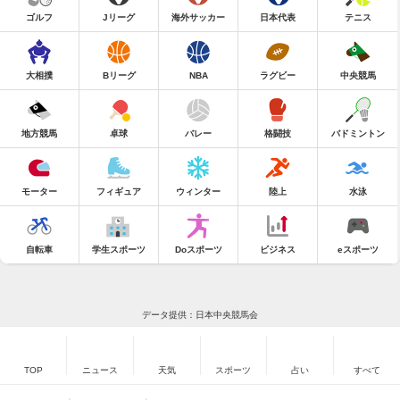
ゴルフ
Jリーグ
海外サッカー
日本代表
テニス
大相撲
Bリーグ
NBA
ラグビー
中央競馬
地方競馬
卓球
バレー
格闘技
バドミントン
モーター
フィギュア
ウィンター
陸上
水泳
自転車
学生スポーツ
Doスポーツ
ビジネス
eスポーツ
データ提供：日本中央競馬会
TOP
ニュース
天気
スポーツ
占い
すべて