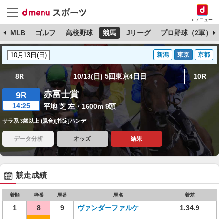
dメニュー
球
MLB
ゴルフ
高校野球
競馬
Jリーグ
プロ野球（2軍）
新潟
東京
京都
8R
10/13(日) 5回東京4日目
10R
赤富士賞
9R
14:25
平地 芝 左・1600m 9頭
サラ系 3歳以上 (混合)[指定]ハンデ
データ分析
オッズ
結果
競走成績
着順
枠番
馬番
馬名
着差
1
8
9
ヴァンダーファルケ
1.34.9