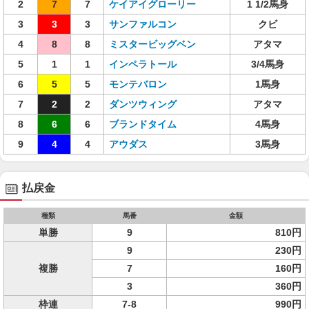
2
7
7
ケイアイグローリー
1 1/2馬身
3
3
3
サンファルコン
クビ
4
8
8
ミスタービッグベン
アタマ
5
1
1
インペラトール
3/4馬身
6
5
5
モンテバロン
1馬身
7
2
2
ダンツウィング
アタマ
8
6
6
ブランドタイム
4馬身
9
4
4
アウダス
3馬身
払戻金
種類
馬番
金額
単勝
9
810円
9
230円
複勝
7
160円
3
360円
枠連
7-8
990円