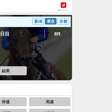
dメニュー
新潟
東京
京都
7日目
8R
結果
枠連
馬連