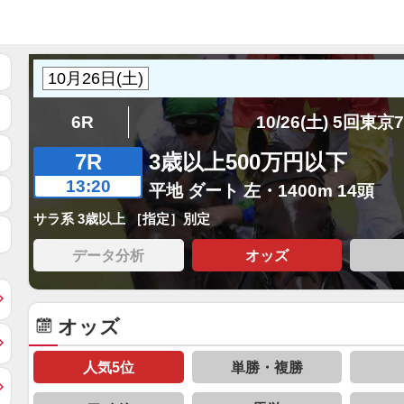
6R
10/26(土) 5回東京
7R
3歳以上500万円以下
13:20
平地 ダート 左・1400m 14頭
サラ系 3歳以上 ［指定］別定
データ分析
オッズ
オッズ
人気5位
単勝・複勝