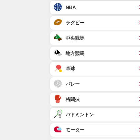
NBA
ラグビー
中央競馬
地方競馬
卓球
バレー
格闘技
バドミントン
モーター