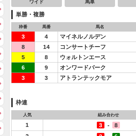
ワイド
馬単
単勝・複勝
枠番
馬番
馬名
3
4
マイネルノルデン
8
14
コンサートチーフ
5
8
ウォルトンエース
6
9
オンワードバーク
3
3
アトランテックモア
枠連
人気
組み合わせ
1
3
-
8