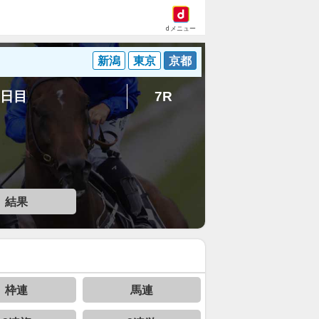
dメニュー
新潟
東京
京都
8日目
7R
結果
枠連
馬連