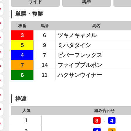
ワイド
馬単
単勝・複勝
枠番
馬番
馬名
3
6
ツキノキャメル
5
9
ミハタタイシ
4
7
ビバーフレックス
7
14
ファイブブルボン
6
11
ハクサンウイナー
枠連
人気
組み合わせ
1
3
-
4