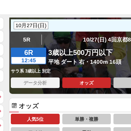
5R
10/27(日) 4回京都
6R
3歳以上500万円以下
12:45
平地 ダート 右・1400m 16頭
サラ系 3歳以上 別定
データ分析
オッズ
オッズ
人気5位
単勝・複勝