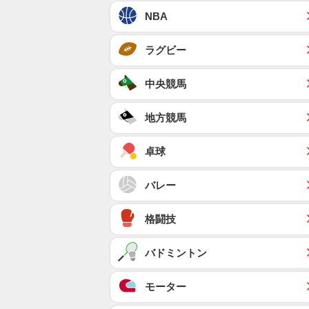
NBA
ラグビー
中央競馬
地方競馬
卓球
バレー
格闘技
バドミントン
モーター