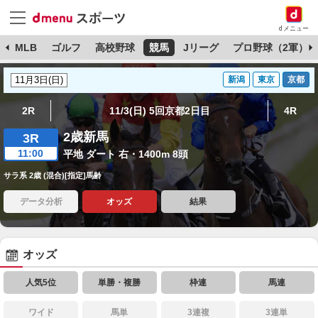
dメニュー
球
MLB
ゴルフ
高校野球
競馬
Jリーグ
プロ野球（2軍）
新潟
東京
京都
2R
11/3(日) 5回京都2日目
4R
2歳新馬
3R
11:00
平地 ダート 右・1400m 8頭
サラ系 2歳 (混合)[指定]馬齢
データ分析
オッズ
結果
オッズ
人気5位
単勝・複勝
枠連
馬連
ワイド
馬単
3連複
3連単