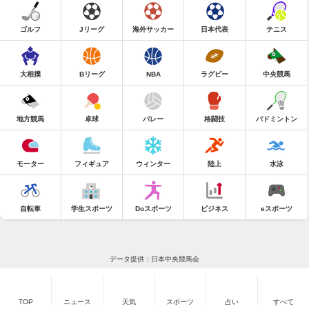
ゴルフ
Jリーグ
海外サッカー
日本代表
テニス
大相撲
Bリーグ
NBA
ラグビー
中央競馬
地方競馬
卓球
バレー
格闘技
バドミントン
モーター
フィギュア
ウィンター
陸上
水泳
自転車
学生スポーツ
Doスポーツ
ビジネス
eスポーツ
データ提供：日本中央競馬会
TOP
ニュース
天気
スポーツ
占い
すべて