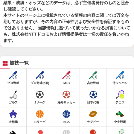
結果・成績・オッズなどのデータは、必ず主催者発行のものと照合
し確認してください。
本サイトのページ上に掲載されている情報の内容に関しては万全を
期しておりますが、その内容の正確性および安全性を保証するもの
ではありません。 当該情報に基づいて被ったいかなる損害について
も、株式会社NTTドコモおよび情報提供者は一切の責任を負いかね
ます。
競技一覧
プロ野球
プロ野球(2軍)
MLB
高校野球
侍ジャパン
ゴルフ
Jリーグ
海外サッカー
日本代表
テニス
大相撲
Bリーグ
NBA
ラグビー
中央競馬