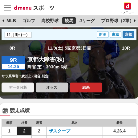
dメニュー
球
MLB
ゴルフ
高校野球
競馬
Jリーグ
プロ野球（2軍）
新潟
東京
京都
8R
11/9(土) 5回京都3日目
10R
京都大障害(秋)
9R
14:25
障害 芝・3930m 6頭
サラ系障害 3歳以上 (混合)別定
データ分析
オッズ
結果
競走成績
着順
枠番
馬番
馬名
着差
1
2
2
ザスクープ
4.26.4