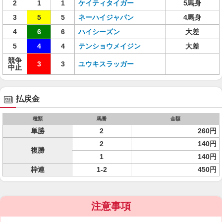
2
1
1
ケイティタイガー
5馬身
3
5
5
ネーハイジャパン
4馬身
4
6
6
ハイシーズン
大差
5
4
4
テンショウメイジン
大差
競争
3
3
ユウキスラッガー
中止
払戻金
種類
馬番
金額
単勝
2
260円
2
140円
複勝
1
140円
枠連
1-2
450円
注意事項