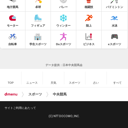
地方競馬
卓球
バレー
格闘技
バドミントン
モーター
フィギュア
ウィンター
陸上
水泳
自転車
学生スポーツ
Doスポーツ
ビジネス
eスポーツ
データ提供：日本中央競馬会
TOP
ニュース
天気
スポーツ
占い
すべて
スポーツ
中央競馬
サイトご利用にあたって
(C) NTT DOCOMO, INC.