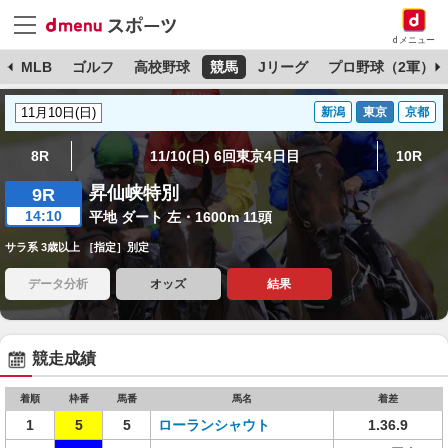
dメニュー
球
MLB
ゴルフ
高校野球
競馬
Jリーグ
プロ野球（2軍）
新潟
東京
京都
8R
11/10(日) 6回東京4日目
10R
昇仙峡特別
9R
14:10
平地 ダート 左・1600m 11頭
サラ系 3歳以上 ［指定］別定
データ分析
オッズ
結果
競走成績
着順
枠番
馬番
馬名
着差
1
5
5
ローランシャウト
1.36.9