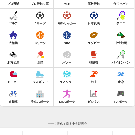
プロ野球
プロ野球(2軍)
MLB
高校野球
侍ジャパン
ゴルフ
Jリーグ
海外サッカー
日本代表
テニス
大相撲
Bリーグ
NBA
ラグビー
中央競馬
地方競馬
卓球
バレー
格闘技
バドミントン
モーター
フィギュア
ウィンター
陸上
水泳
自転車
学生スポーツ
Doスポーツ
ビジネス
eスポーツ
データ提供：日本中央競馬会