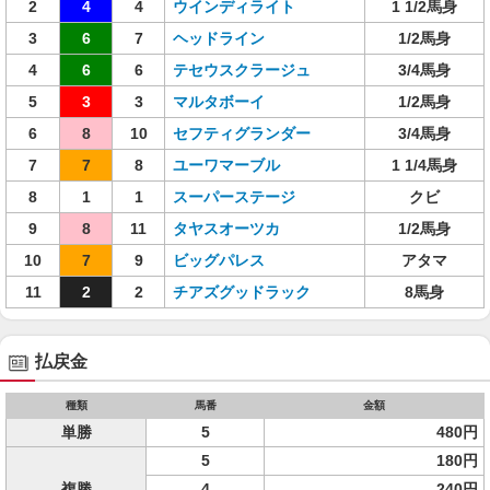
2
4
4
ウインディライト
1 1/2馬身
3
6
7
ヘッドライン
1/2馬身
4
6
6
テセウスクラージュ
3/4馬身
5
3
3
マルタボーイ
1/2馬身
6
8
10
セフティグランダー
3/4馬身
7
7
8
ユーワマーブル
1 1/4馬身
8
1
1
スーパーステージ
クビ
9
8
11
タヤスオーツカ
1/2馬身
10
7
9
ビッグパレス
アタマ
11
2
2
チアズグッドラック
8馬身
払戻金
種類
馬番
金額
単勝
5
480円
5
180円
複勝
4
240円