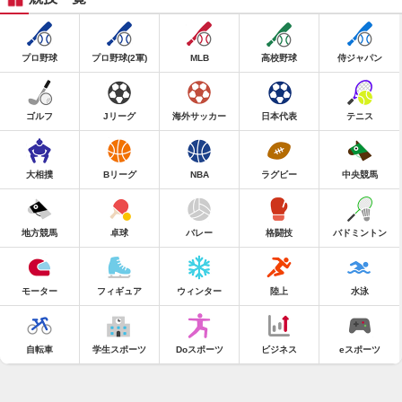
プロ野球
プロ野球(2軍)
MLB
高校野球
侍ジャパン
ゴルフ
Jリーグ
海外サッカー
日本代表
テニス
大相撲
Bリーグ
NBA
ラグビー
中央競馬
地方競馬
卓球
バレー
格闘技
バドミントン
モーター
フィギュア
ウィンター
陸上
水泳
自転車
学生スポーツ
Doスポーツ
ビジネス
eスポーツ