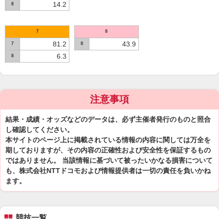
14.2
8
7
8
81.2
43.9
7
8
6.3
8
注意事項
結果・成績・オッズなどのデータは、必ず主催者発行のものと照合
し確認してください。
本サイトのページ上に掲載されている情報の内容に関しては万全を
期しておりますが、その内容の正確性および安全性を保証するもの
ではありません。 当該情報に基づいて被ったいかなる損害について
も、株式会社NTTドコモおよび情報提供者は一切の責任を負いかね
ます。
競技一覧