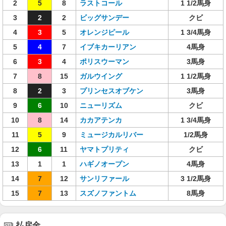
2
5
8
ラストコール
1 1/2馬身
3
2
2
ビッグサンデー
クビ
4
3
5
オレンジピール
1 3/4馬身
5
4
7
イブキカーリアン
4馬身
6
3
4
ポリスウーマン
3馬身
7
8
15
ガルウイング
1 1/2馬身
8
2
3
プリンセスオブケン
3馬身
9
6
10
ニューリズム
クビ
10
8
14
カカアテンカ
1 3/4馬身
11
5
9
ミュージカルリバー
1/2馬身
12
6
11
ヤマトプリティ
クビ
13
1
1
ハギノオープン
4馬身
14
7
12
サンリファール
3 1/2馬身
15
7
13
スズノファントム
8馬身
払戻金