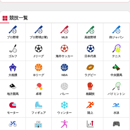
競技一覧
プロ野球
プロ野球(2軍)
MLB
高校野球
侍ジャパン
ゴルフ
Jリーグ
海外サッカー
日本代表
テニス
大相撲
Bリーグ
NBA
ラグビー
中央競馬
地方競馬
卓球
バレー
格闘技
バドミントン
モーター
フィギュア
ウィンター
陸上
水泳