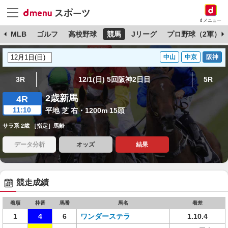
dメニュー
球
MLB
ゴルフ
高校野球
競馬
Jリーグ
プロ野球（2軍）
中山
中京
阪神
3R
12/1(日) 5回阪神2日目
5R
2歳新馬
4R
11:10
平地 芝 右・1200m 15頭
サラ系 2歳 ［指定］馬齢
データ分析
オッズ
結果
競走成績
着順
枠番
馬番
馬名
着差
1
4
6
ワンダーステラ
1.10.4