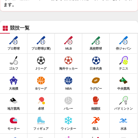
ます。
競技一覧
プロ野球
プロ野球(2軍)
MLB
高校野球
侍ジャパン
ゴルフ
Jリーグ
海外サッカー
日本代表
テニス
大相撲
Bリーグ
NBA
ラグビー
中央競馬
地方競馬
卓球
バレー
格闘技
バドミントン
モーター
フィギュア
ウィンター
陸上
水泳