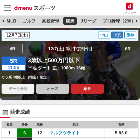
dメニュー
球
MLB
ゴルフ
高校野球
競馬
Jリーグ
プロ野球（2軍）
中山
中京
阪神
4R
12/7(土) 3回中京5日目
6R
3歳以上500万円以下
5R
11:55
平地 ダート 左・1000m 16頭
サラ系 3歳以上 ［指定］別定
データ分析
オッズ
結果
競走成績
着順
枠番
馬番
馬名
着差
1
6
12
マルブツライト
5.93.0