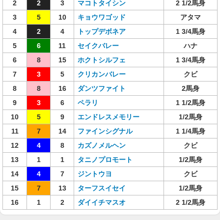
2
2
3
マコトタイシン
2 1/2馬身
3
5
10
キョウワゴッド
アタマ
4
2
4
トップデボネア
1 3/4馬身
5
6
11
セイクバレー
ハナ
6
8
15
ホクトシルフェ
1 3/4馬身
7
3
5
クリカンバレー
クビ
8
8
16
ダンツファイト
2馬身
9
3
6
ペラリ
1 1/2馬身
10
5
9
エンドレスメモリー
1/2馬身
11
7
14
ファインシグナル
1 1/4馬身
12
4
8
カズノメルヘン
クビ
13
1
1
タニノプロモート
1/2馬身
14
4
7
ジントウヨ
クビ
15
7
13
ターフスイセイ
1/2馬身
16
1
2
ダイイチマスオ
2 1/2馬身