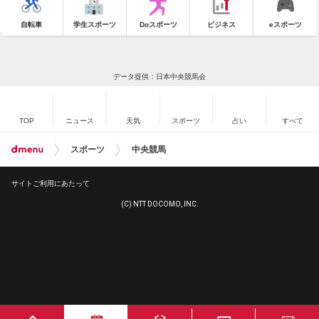
自転車
学生スポーツ
Doスポーツ
ビジネス
eスポーツ
データ提供：日本中央競馬会
TOP
ニュース
天気
スポーツ
占い
すべて
スポーツ
中央競馬
サイトご利用にあたって
(C) NTT DOCOMO, INC.