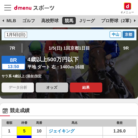
dメニュー
球
MLB
ゴルフ
高校野球
競馬
Jリーグ
プロ野球（2軍）
中山
京都
7R
1/5(日) 1回京都1日目
9R
4歳以上500万円以下
8R
13:50
平地 ダート 右・1400m 16頭
サラ系 4歳以上 (混合)別定
データ分析
オッズ
結果
競走成績
着順
枠番
馬番
馬名
着差
1
5
10
ジェイキング
1.26.0