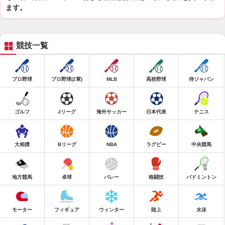
ます。
競技一覧
プロ野球
プロ野球(2軍)
MLB
高校野球
侍ジャパン
ゴルフ
Jリーグ
海外サッカー
日本代表
テニス
大相撲
Bリーグ
NBA
ラグビー
中央競馬
地方競馬
卓球
バレー
格闘技
バドミントン
モーター
フィギュア
ウィンター
陸上
水泳