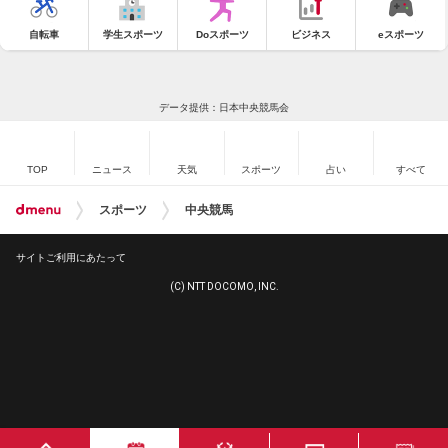
自転車
学生スポーツ
Doスポーツ
ビジネス
eスポーツ
データ提供：日本中央競馬会
TOP
ニュース
天気
スポーツ
占い
すべて
スポーツ
中央競馬
サイトご利用にあたって
(C) NTT DOCOMO, INC.