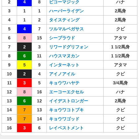
2
4
8
ビコーマジック
ハナ
3
1
1
ハーバーライデン
2馬身
4
1
2
タイスティング
2馬身
5
4
7
ツルマルペガサス
クビ
6
8
15
シープラウド
アタマ
7
2
3
リワードグリフォン
1 1/2馬身
8
6
11
ハウスマヌカン
1 1/2馬身
9
5
9
インターネット
アタマ
10
2
4
アイノアイル
クビ
11
3
5
キョウワハヤテ
3/4馬身
12
8
16
エーコーエクセル
ハナ
13
6
12
イイデストロンガー
2馬身
14
7
13
キョウワコトブキ
クビ
15
7
14
キョウワゴッド
クビ
16
3
6
レイベストメント
クビ