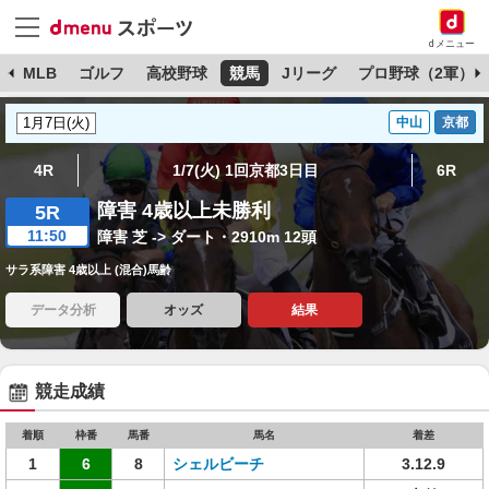
dメニュー
球
MLB
ゴルフ
高校野球
競馬
Jリーグ
プロ野球（2軍）
中山
京都
4R
1/7(火) 1回京都3日目
6R
障害 4歳以上未勝利
5R
11:50
障害 芝 -> ダート・2910m 12頭
サラ系障害 4歳以上 (混合)馬齢
データ分析
オッズ
結果
競走成績
着順
枠番
馬番
馬名
着差
1
6
8
シェルビーチ
3.12.9