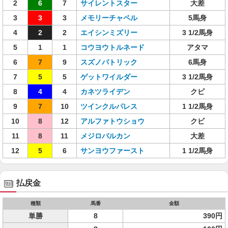
2
6
7
サイレントスター
大差
3
3
3
メモリーチャペル
5馬身
4
2
2
エイシンミズリー
3 1/2馬身
5
1
1
コウヨウトルネード
アタマ
6
7
9
スズノパトリック
6馬身
7
5
5
ゲットワイルダー
3 1/2馬身
8
4
4
カネツライデン
クビ
9
7
10
ツインクルパレス
1 1/2馬身
10
8
12
アルファトウショウ
クビ
11
8
11
メジロバルカン
大差
12
5
6
サンヨウファースト
1 1/2馬身
払戻金
種類
馬番
金額
単勝
8
390円