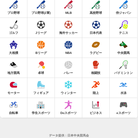
プロ野球
プロ野球(2軍)
MLB
高校野球
侍ジャパン
ゴルフ
Jリーグ
海外サッカー
日本代表
テニス
大相撲
Bリーグ
NBA
ラグビー
中央競馬
地方競馬
卓球
バレー
格闘技
バドミントン
モーター
フィギュア
ウィンター
陸上
水泳
自転車
学生スポーツ
Doスポーツ
ビジネス
eスポーツ
データ提供：日本中央競馬会