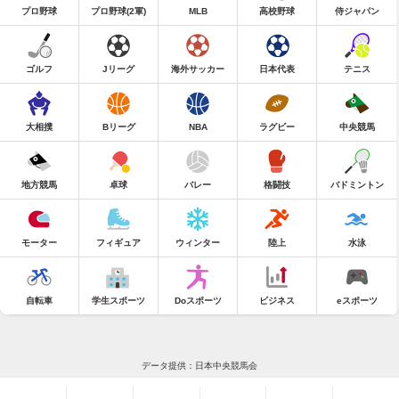
プロ野球
プロ野球(2軍)
MLB
高校野球
侍ジャパン
ゴルフ
Jリーグ
海外サッカー
日本代表
テニス
大相撲
Bリーグ
NBA
ラグビー
中央競馬
地方競馬
卓球
バレー
格闘技
バドミントン
モーター
フィギュア
ウィンター
陸上
水泳
自転車
学生スポーツ
Doスポーツ
ビジネス
eスポーツ
データ提供：日本中央競馬会