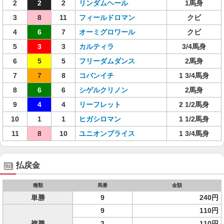
2
2
2
リンダムヘール
1馬身
3
8
11
フィールドロマン
クビ
4
6
7
オーミグロワール
クビ
5
3
3
カルティラ
3/4馬身
6
5
5
フリーダムダンス
2馬身
7
7
8
コバンイチ
1 3/4馬身
8
6
6
シゲルクリノン
2馬身
9
4
4
リーフレット
2 1/2馬身
10
1
1
ヒガシロマン
1 1/2馬身
11
8
10
ユニオンプライス
1 3/4馬身
払戻金
種類
馬番
金額
単勝
9
240円
9
110円
複勝
2
110円