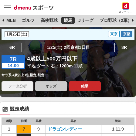
dメニュー
球
MLB
ゴルフ
高校野球
競馬
Jリーグ
プロ野球（2軍）
東京
京都
6R
1/25(土) 2回京都1日目
8R
4歳以上500万円以下
7R
14:00
平地 ダート 右・1200m 11頭
サラ系 4歳以上 牝[指定]別定
データ分析
オッズ
結果
競走成績
着順
枠番
馬番
馬名
着差
1
7
9
ドラゴンレディー
1.11.9