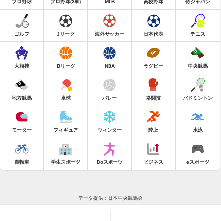
プロ野球
プロ野球(2軍)
MLB
高校野球
侍ジャパン
ゴルフ
Jリーグ
海外サッカー
日本代表
テニス
大相撲
Bリーグ
NBA
ラグビー
中央競馬
地方競馬
卓球
バレー
格闘技
バドミントン
モーター
フィギュア
ウィンター
陸上
水泳
自転車
学生スポーツ
Doスポーツ
ビジネス
eスポーツ
データ提供：日本中央競馬会