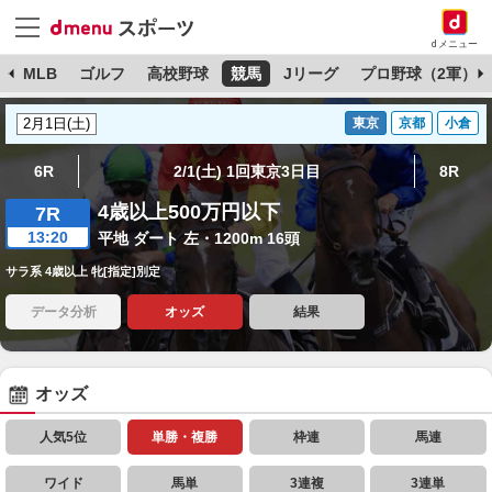
dメニュー
球
MLB
ゴルフ
高校野球
競馬
Jリーグ
プロ野球（2軍）
東京
京都
小倉
6R
2/1(土) 1回東京3日目
8R
4歳以上500万円以下
7R
13:20
平地 ダート 左・1200m 16頭
サラ系 4歳以上 牝[指定]別定
データ分析
オッズ
結果
オッズ
人気5位
単勝・複勝
枠連
馬連
ワイド
馬単
3連複
3連単