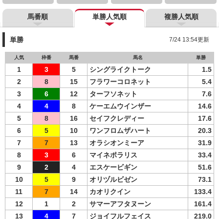
馬番順
単勝人気順
複勝人気順
単勝
7/24 13:54更新
人気
枠番
馬番
馬名
単勝
1
3
5
シングライクトーク
1.5
2
8
15
フラワーコロネット
5.4
3
6
12
ターフソネット
7.6
4
4
8
ケーエムウインザー
14.6
5
8
16
セイフクレディー
17.6
6
5
10
ワンフロムザハート
20.3
7
7
13
オラシオンミーア
31.9
8
3
6
マイネポラリス
33.4
9
2
4
エスケービギン
51.6
10
5
9
オリヅルビゼン
73.1
11
7
14
カオリクイン
133.4
12
1
2
サマーアフタヌーン
161.4
13
4
7
ジョイフルフェイス
219.0