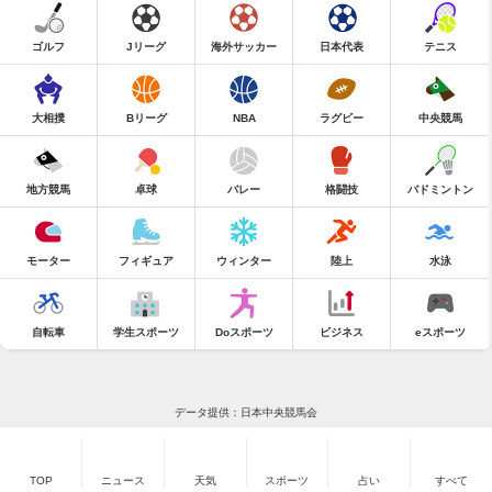
ゴルフ
Jリーグ
海外サッカー
日本代表
テニス
大相撲
Bリーグ
NBA
ラグビー
中央競馬
地方競馬
卓球
バレー
格闘技
バドミントン
モーター
フィギュア
ウィンター
陸上
水泳
自転車
学生スポーツ
Doスポーツ
ビジネス
eスポーツ
データ提供：日本中央競馬会
TOP
ニュース
天気
スポーツ
占い
すべて