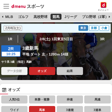
dメニュー
球
MLB
ゴルフ
高校野球
競馬
Jリーグ
プロ野球（2軍）
東京
京都
小倉
1R
2/8(土) 1回東京5日目
3R
3歳新馬
2R
10:25
平地 ダート 左・1200m 14頭
サラ系 3歳 ［指定］馬齢
データ分析
オッズ
結果
オッズ
人気5位
単勝・複勝
枠連
馬連
ワイド
馬単
3連複
3連単