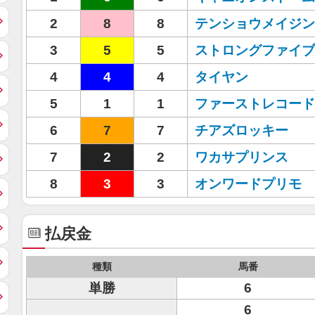
2
8
8
テンショウメイジン
3
5
5
ストロングファイブ
4
4
4
タイヤン
5
1
1
ファーストレコード
6
7
7
チアズロッキー
7
2
2
ワカサプリンス
8
3
3
オンワードプリモ
払戻金
種類
馬番
単勝
6
6