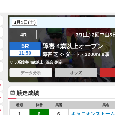
4R
3/1(土) 2回中山
5R
障害 4歳以上オープン
11:50
障害 芝 -> ダート・3200m 8頭
サラ系障害 4歳以上 (混合)別定
データ分析
オッズ
競走成績
着順
枠番
馬番
馬名
1
6
6
キャニオンストーム