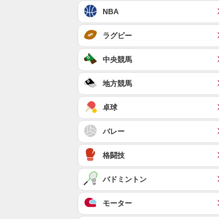
NBA
ラグビー
中央競馬
地方競馬
卓球
バレー
格闘技
バドミントン
モーター