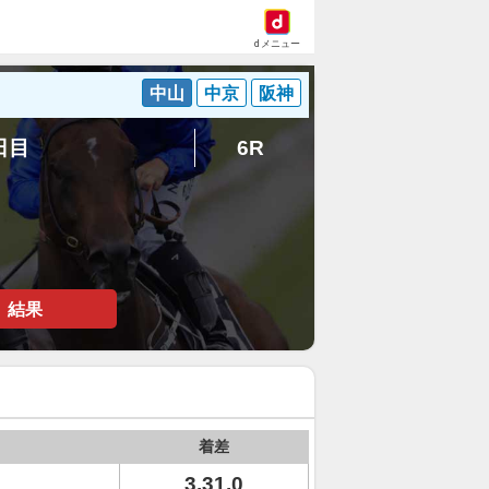
dメニュー
中山
中京
阪神
3日目
6R
結果
着差
3.31.0