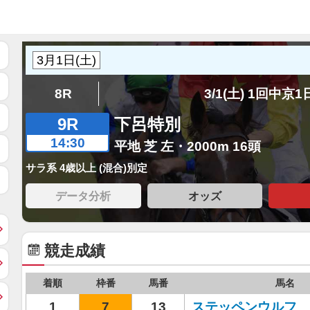
8R
3/1(土) 1回中京
9R
下呂特別
14:30
平地 芝 左・2000m 16頭
サラ系 4歳以上 (混合)別定
データ分析
オッズ
競走成績
着順
枠番
馬番
馬名
1
7
13
ステッペンウルフ