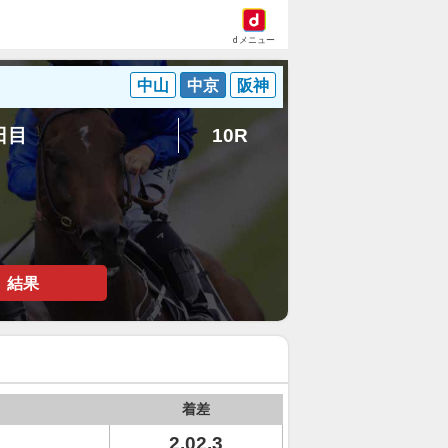
dメニュー
中山
中京
阪神
1日目
10R
結果
着差
2.02.3