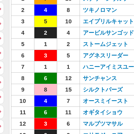
2
4
8
ツキノロマン
3
5
10
エイプリルキャット
4
2
4
アービルサンゴッド
5
1
2
ストームジェット
6
3
5
アグネスリーダー
7
1
1
ハニーアイミスユー
8
6
12
サンチャンス
9
8
15
シルクトパーズ
10
4
7
オースミイースト
11
6
11
オギタイショウ
12
3
6
マルブツマサル