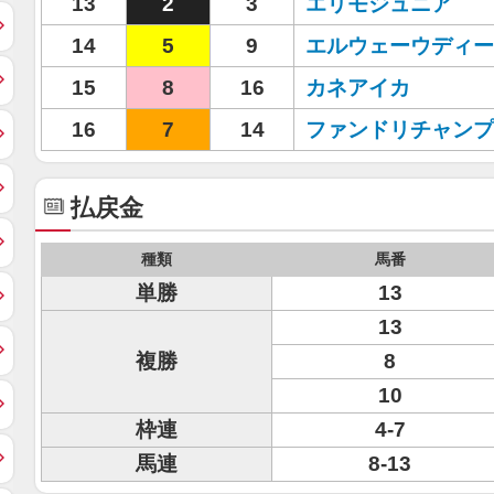
13
2
3
エリモジュニア
14
5
9
エルウェーウディー
15
8
16
カネアイカ
16
7
14
ファンドリチャンプ
払戻金
種類
馬番
単勝
13
13
複勝
8
10
枠連
4-7
馬連
8-13