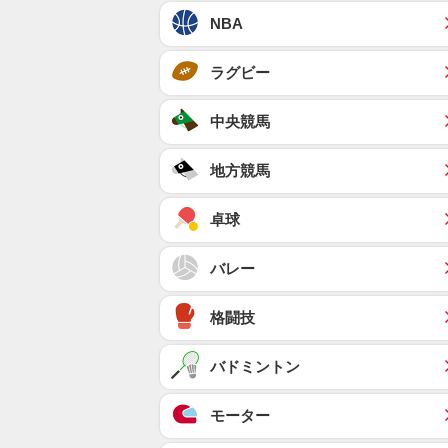
NBA
ラグビー
中央競馬
地方競馬
卓球
バレー
格闘技
バドミントン
モーター