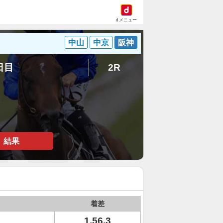
dメニュー
中山
中京
阪神
3日目
2R
結果
着差
1.56.3