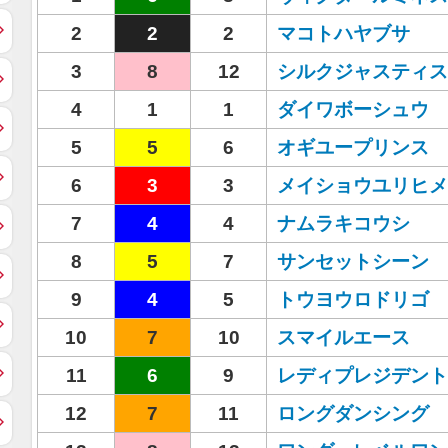
2
2
2
マコトハヤブサ
3
8
12
シルクジャスティス
4
1
1
ダイワボーシュウ
5
5
6
オギユープリンス
6
3
3
メイショウユリヒメ
7
4
4
ナムラキコウシ
8
5
7
サンセットシーン
9
4
5
トウヨウロドリゴ
10
7
10
スマイルエース
11
6
9
レディプレジデント
12
7
11
ロングダンシング