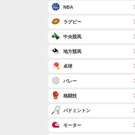
NBA
ラグビー
中央競馬
地方競馬
卓球
バレー
格闘技
バドミントン
モーター