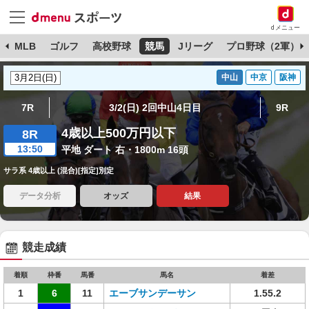
dメニュー
球
MLB
ゴルフ
高校野球
競馬
Jリーグ
プロ野球（2軍）
中山
中京
阪神
7R
3/2(日) 2回中山4日目
9R
4歳以上500万円以下
8R
13:50
平地 ダート 右・1800m 16頭
サラ系 4歳以上 (混合)[指定]別定
データ分析
オッズ
結果
競走成績
着順
枠番
馬番
馬名
着差
1
6
11
エーブサンデーサン
1.55.2