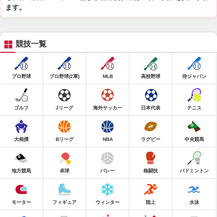
ます。
競技一覧
プロ野球
プロ野球(2軍)
MLB
高校野球
侍ジャパン
ゴルフ
Jリーグ
海外サッカー
日本代表
テニス
大相撲
Bリーグ
NBA
ラグビー
中央競馬
地方競馬
卓球
バレー
格闘技
バドミントン
モーター
フィギュア
ウィンター
陸上
水泳