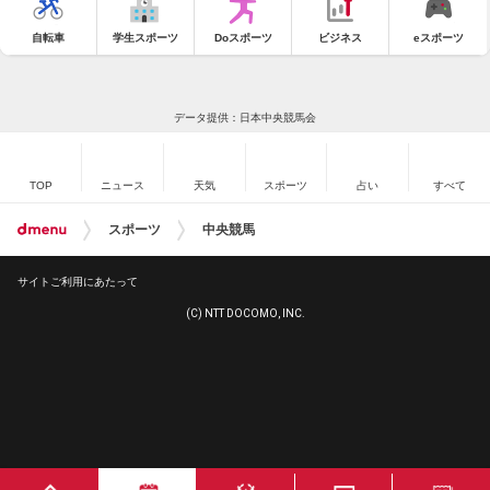
自転車
学生スポーツ
Doスポーツ
ビジネス
eスポーツ
データ提供：日本中央競馬会
TOP
ニュース
天気
スポーツ
占い
すべて
スポーツ
中央競馬
サイトご利用にあたって
(C) NTT DOCOMO, INC.