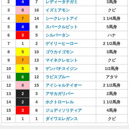
2
4
7
レディータテガミ
3馬身
3
8
16
イズミアモン
クビ
4
7
14
シークレットアイ
1 1/4馬身
5
4
8
スパークルビット
5馬身
6
3
5
シルバータン
ハナ
7
1
2
ゲイリーヒーロー
2 1/2馬身
8
5
10
ゴウカイゴモン
3馬身
9
7
13
マイネクレセント
クビ
10
5
9
ゲンパチスイジン
1/2馬身
11
6
12
ラピスブルー
アタマ
12
8
15
アイシャルテイオー
2 1/2馬身
13
2
3
アサカガリバー
2馬身
14
2
4
ホクトローレル
1 1/2馬身
15
3
6
ジュディソリティア
4馬身
16
1
1
ダイワエレガンス
クビ