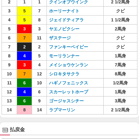
2
1
1
クインオブウインク
2 1/2馬身
3
5
7
ホーリーナイト
クビ
4
5
8
ジェイドティアラ
1 1/2馬身
5
3
3
ヤエノピクシー
2馬身
6
7
11
ザステージ
クビ
7
2
2
ファンキーベイビー
クビ
8
4
5
モーリランナー
1馬身
9
3
4
メイショウケンラン
7馬身
10
7
12
シロキタサクラ
8馬身
11
6
10
ハギノフェニックス
1/2馬身
12
4
6
スカーレットホープ
1馬身
13
6
9
ゴージャスシチー
3馬身
14
8
14
ラブマーリン
2 1/2馬身
払戻金