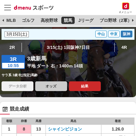
dメニュー
球
MLB
ゴルフ
高校野球
競馬
Jリーグ
プロ野球（2軍）
中山
中京
阪神
2R
3/15(土) 1回阪神7日目
4R
3歳新馬
3R
10:55
平地 ダート 右・1400m 14頭
サラ系 3歳 牝[指定]馬齢
データ分析
オッズ
結果
競走成績
着順
枠番
馬番
馬名
着差
1
8
13
シャインビジョン
1.26.0