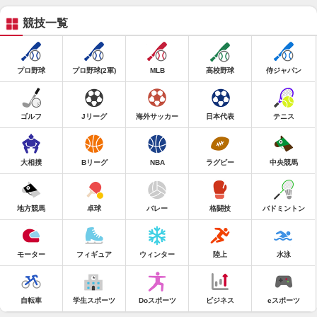
競技一覧
プロ野球
プロ野球(2軍)
MLB
高校野球
侍ジャパン
ゴルフ
Jリーグ
海外サッカー
日本代表
テニス
大相撲
Bリーグ
NBA
ラグビー
中央競馬
地方競馬
卓球
バレー
格闘技
バドミントン
モーター
フィギュア
ウィンター
陸上
水泳
自転車
学生スポーツ
Doスポーツ
ビジネス
eスポーツ