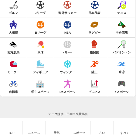
ゴルフ
Jリーグ
海外サッカー
日本代表
テニス
大相撲
Bリーグ
NBA
ラグビー
中央競馬
地方競馬
卓球
バレー
格闘技
バドミントン
モーター
フィギュア
ウィンター
陸上
水泳
自転車
学生スポーツ
Doスポーツ
ビジネス
eスポーツ
データ提供：日本中央競馬会
TOP
ニュース
天気
スポーツ
占い
すべて