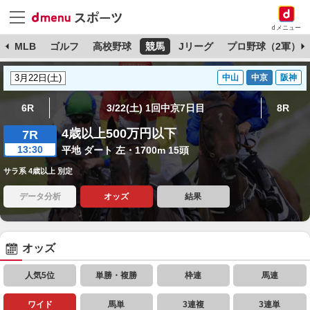
dメニュー
球
MLB
ゴルフ
高校野球
競馬
Jリーグ
プロ野球（2軍）
中山
中京
阪神
6R
3/22(土) 1回中京7日目
8R
4歳以上500万円以下
7R
13:30
平地 ダート 左・1700m 15頭
サラ系 4歳以上 別定
データ分析
オッズ
結果
オッズ
人気5位
単勝・複勝
枠連
馬連
ワイド
馬単
3連複
3連単