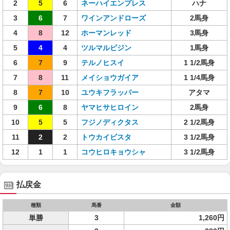
2
5
6
ネーハイエンプレス
ハナ
3
6
7
ワインアンドローズ
2馬身
4
8
12
ホーマンレッド
3馬身
5
4
4
ツルマルビジン
1馬身
6
7
9
テルノヒスイ
1 1/2馬身
7
8
11
メイショウガイア
1 1/4馬身
8
7
10
ユウキフラッパー
アタマ
9
6
8
ヤマヒサヒロイン
2馬身
10
5
5
フジノディクタス
2 1/2馬身
11
2
2
トウカイビスタ
3 1/2馬身
12
1
1
コウヒロキョウシャ
3 1/2馬身
払戻金
種類
馬番
金額
単勝
3
1,260円