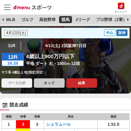
dメニュー
球
MLB
ゴルフ
高校野球
競馬
Jリーグ
プロ野球（2軍）
中山
阪神
11R
4/12(土) 2回阪神7日目
4歳以上900万円以下
12R
16:20
平地 ダート 右・1800m 12頭
サラ系 4歳以上 牝[指定]別定
データ分析
オッズ
結果
競走成績
着順
枠番
馬番
馬名
着差
1
3
3
シェラムール
1.52.8