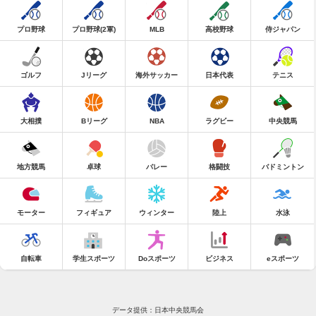
プロ野球
プロ野球(2軍)
MLB
高校野球
侍ジャパン
ゴルフ
Jリーグ
海外サッカー
日本代表
テニス
大相撲
Bリーグ
NBA
ラグビー
中央競馬
地方競馬
卓球
バレー
格闘技
バドミントン
モーター
フィギュア
ウィンター
陸上
水泳
自転車
学生スポーツ
Doスポーツ
ビジネス
eスポーツ
データ提供：日本中央競馬会