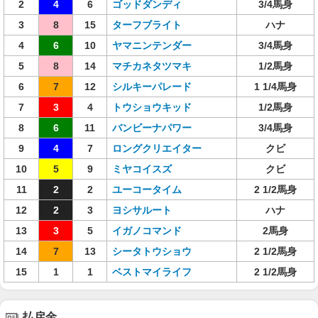
2
4
6
ゴッドダンディ
3/4馬身
3
8
15
ターフブライト
ハナ
4
6
10
ヤマニンテンダー
3/4馬身
5
8
14
マチカネタツマキ
1/2馬身
6
7
12
シルキーパレード
1 1/4馬身
7
3
4
トウショウキッド
1/2馬身
8
6
11
バンビーナパワー
3/4馬身
9
4
7
ロングクリエイター
クビ
10
5
9
ミヤコイスズ
クビ
11
2
2
ユーコータイム
2 1/2馬身
12
2
3
ヨシサルート
ハナ
13
3
5
イガノコマンド
2馬身
14
7
13
シータトウショウ
2 1/2馬身
15
1
1
ベストマイライフ
2 1/2馬身
払戻金