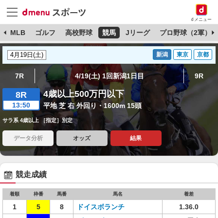
dメニュー
球
MLB
ゴルフ
高校野球
競馬
Jリーグ
プロ野球（2軍）
新潟
東京
京都
7R
4/19(土) 1回新潟1日目
9R
4歳以上500万円以下
8R
13:50
平地 芝 右 外回り・1600m 15頭
サラ系 4歳以上 ［指定］別定
データ分析
オッズ
結果
競走成績
着順
枠番
馬番
馬名
着差
1
5
8
ドイスボランチ
1.36.0