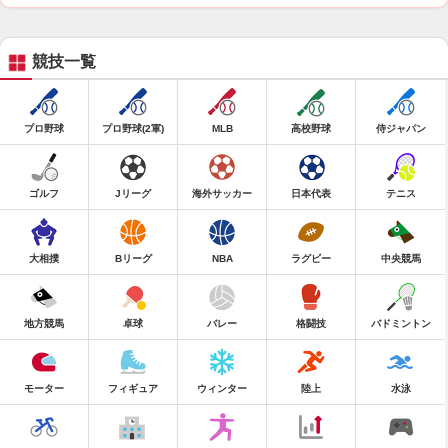
競技一覧
プロ野球
プロ野球(2軍)
MLB
高校野球
侍ジャパン
ゴルフ
Jリーグ
海外サッカー
日本代表
テニス
大相撲
Bリーグ
NBA
ラグビー
中央競馬
地方競馬
卓球
バレー
格闘技
バドミントン
モーター
フィギュア
ウィンター
陸上
水泳