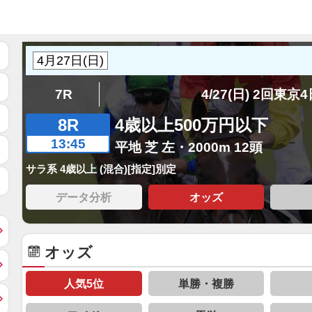
7R
4/27(日) 2回東京
8R
4歳以上500万円以下
13:45
平地 芝 左・2000m 12頭
サラ系 4歳以上 (混合)[指定]別定
データ分析
オッズ
オッズ
人気5位
単勝・複勝