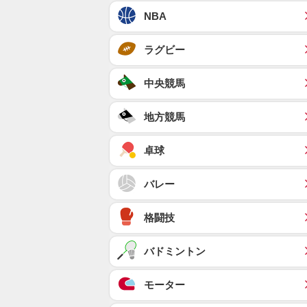
NBA
ラグビー
中央競馬
地方競馬
卓球
バレー
格闘技
バドミントン
モーター