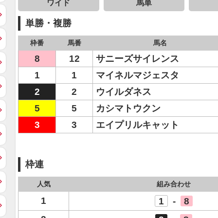
ワイド
馬単
単勝・複勝
枠番
馬番
馬名
8
12
サニーズサイレンス
1
1
マイネルマジェスタ
2
2
ウイルダネス
5
5
カシマトウクン
3
3
エイプリルキャット
枠連
人気
組み合わせ
1
1
-
8