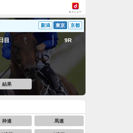
dメニュー
新潟
東京
京都
4日目
9R
結果
枠連
馬連