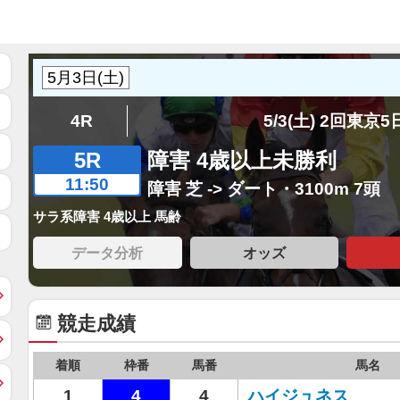
4R
5/3(土) 2回東京
5R
障害 4歳以上未勝利
11:50
障害 芝 -> ダート・3100m 7頭
サラ系障害 4歳以上 馬齢
データ分析
オッズ
競走成績
着順
枠番
馬番
馬名
1
4
4
ハイジュネス