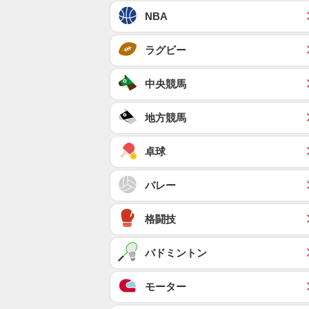
NBA
ラグビー
中央競馬
地方競馬
卓球
バレー
格闘技
バドミントン
モーター