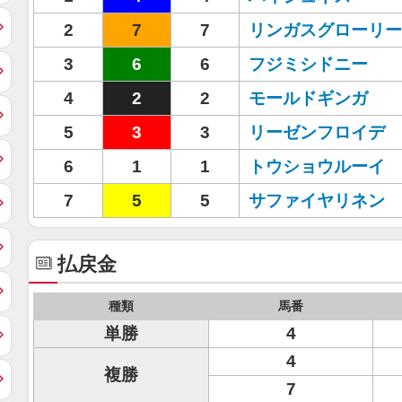
2
7
7
リンガスグローリー
3
6
6
フジミシドニー
4
2
2
モールドギンガ
5
3
3
リーゼンフロイデ
6
1
1
トウショウルーイ
7
5
5
サファイヤリネン
払戻金
種類
馬番
単勝
4
4
複勝
7