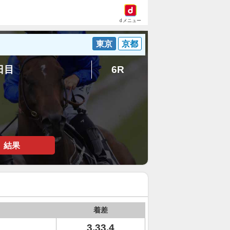
dメニュー
東京
京都
5日目
6R
結果
着差
3.33.4