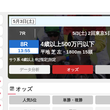
7R
5/3(土) 2回東京
8R
4歳以上500万円以下
13:55
平地 芝 左・1800m 15頭
サラ系 4歳以上 牝[指定]別定
データ分析
オッズ
オッズ
人気5位
単勝・複勝