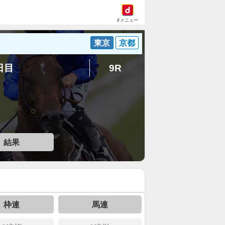
dメニュー
東京
京都
5日目
9R
結果
枠連
馬連