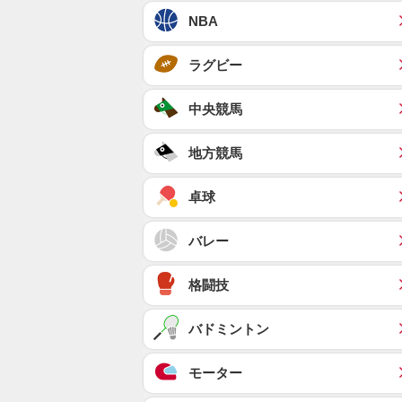
NBA
ラグビー
中央競馬
地方競馬
卓球
バレー
格闘技
バドミントン
モーター