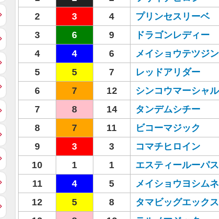
2
3
4
プリンセスリーベ
3
6
9
ドラゴンレディー
4
4
6
メイショウテツジン
5
5
7
レッドアリダー
6
7
12
シンコウマーシャル
7
8
14
タンデムシチー
8
7
11
ビコーマジック
9
3
3
コマチヒロイン
10
1
1
エスティールーパス
11
4
5
メイショウヨシムネ
12
5
8
タマビッグエックス