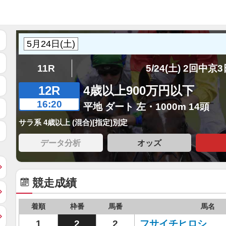
11R
5/24(土) 2回中京
12R
4歳以上900万円以下
16:20
平地 ダート 左・1000m 14頭
サラ系 4歳以上 (混合)[指定]別定
データ分析
オッズ
競走成績
着順
枠番
馬番
馬名
1
2
2
フサイチヒロシ