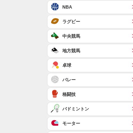
NBA
ラグビー
中央競馬
地方競馬
卓球
バレー
格闘技
バドミントン
モーター