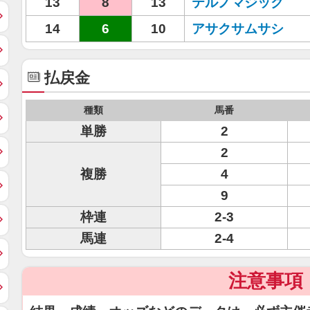
13
8
13
テルノマジック
14
6
10
アサクサムサシ
払戻金
種類
馬番
単勝
2
2
複勝
4
9
枠連
2-3
馬連
2-4
注意事項