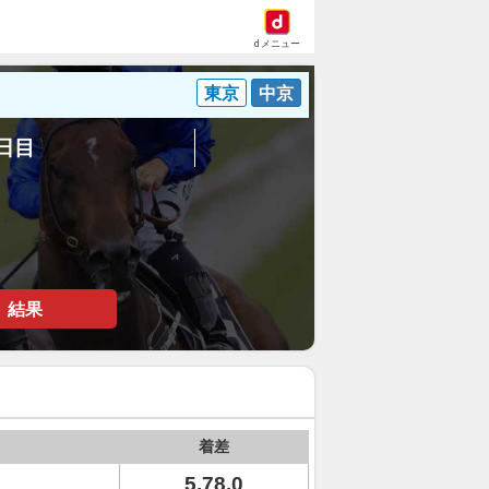
dメニュー
東京
中京
3日目
結果
着差
5.78.0