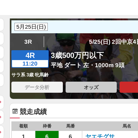
3R
5/25(日) 2回中京
4R
3歳500万円以下
11:20
平地 ダート 左・1000m 9頭
サラ系 3歳 牝馬齢
データ分析
オッズ
競走成績
着順
枠番
馬番
馬名
1
6
6
ヤエチグサ