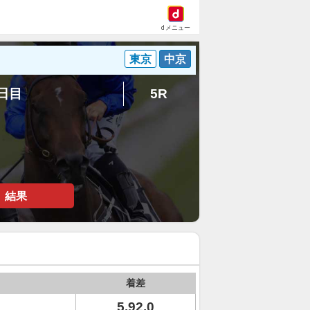
dメニュー
東京
中京
4日目
5R
結果
着差
5.92.0