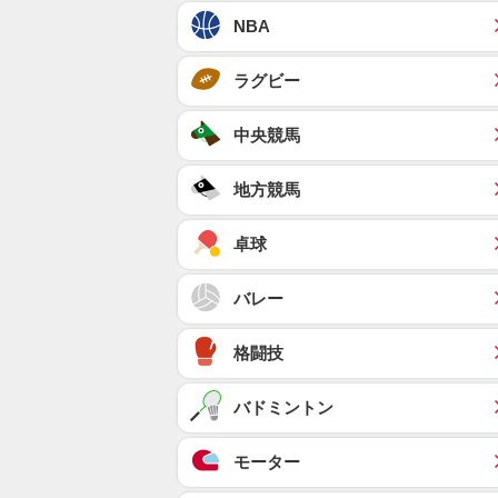
NBA
ラグビー
中央競馬
地方競馬
卓球
バレー
格闘技
バドミントン
モーター