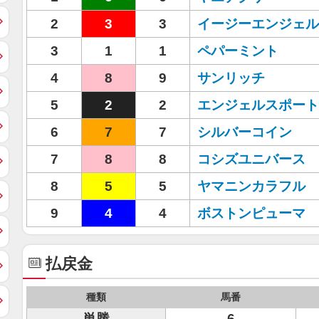
2
3
3
イージーエンジェル
3
1
1
ペパーミント
4
8
9
サンリッチ
5
2
2
エンジェルスポート
6
7
7
シルバーコイン
7
8
8
コシズユニバース
8
5
5
ヤマニンカラフル
9
4
4
ボストンピューマ
払戻金
種類
馬番
単勝
6