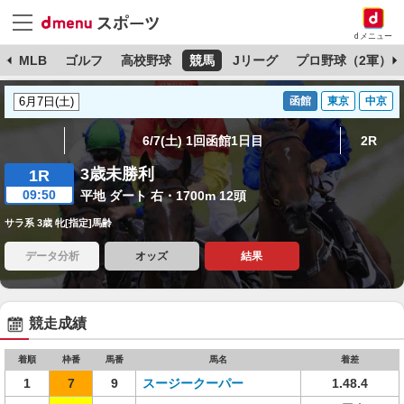
dメニュー
球
MLB
ゴルフ
高校野球
競馬
Jリーグ
プロ野球（2軍）
函館
東京
中京
6/7(土) 1回函館1日目
2R
3歳未勝利
1R
09:50
平地 ダート 右・1700m 12頭
サラ系 3歳 牝[指定]馬齢
データ分析
オッズ
結果
競走成績
着順
枠番
馬番
馬名
着差
1
7
9
スージークーパー
1.48.4