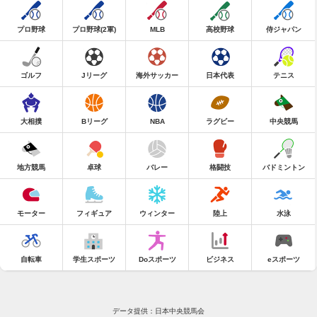
プロ野球
プロ野球(2軍)
MLB
高校野球
侍ジャパン
ゴルフ
Jリーグ
海外サッカー
日本代表
テニス
大相撲
Bリーグ
NBA
ラグビー
中央競馬
地方競馬
卓球
バレー
格闘技
バドミントン
モーター
フィギュア
ウィンター
陸上
水泳
自転車
学生スポーツ
Doスポーツ
ビジネス
eスポーツ
データ提供：日本中央競馬会