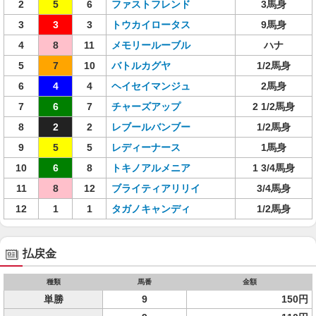
2
5
6
ファストフレンド
3馬身
3
3
3
トウカイロータス
9馬身
4
8
11
メモリールーブル
ハナ
5
7
10
バトルカグヤ
1/2馬身
6
4
4
ヘイセイマンジュ
2馬身
7
6
7
チャーズアップ
2 1/2馬身
8
2
2
レブールバンブー
1/2馬身
9
5
5
レディーナース
1馬身
10
6
8
トキノアルメニア
1 3/4馬身
11
8
12
ブライティアリリイ
3/4馬身
12
1
1
タガノキャンディ
1/2馬身
払戻金
種類
馬番
金額
単勝
9
150円