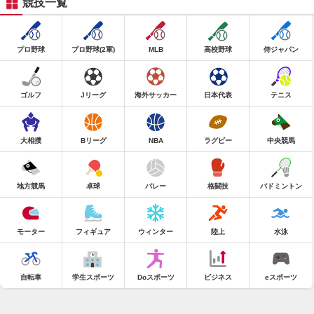
競技一覧
プロ野球
プロ野球(2軍)
MLB
高校野球
侍ジャパン
ゴルフ
Jリーグ
海外サッカー
日本代表
テニス
大相撲
Bリーグ
NBA
ラグビー
中央競馬
地方競馬
卓球
バレー
格闘技
バドミントン
モーター
フィギュア
ウィンター
陸上
水泳
自転車
学生スポーツ
Doスポーツ
ビジネス
eスポーツ