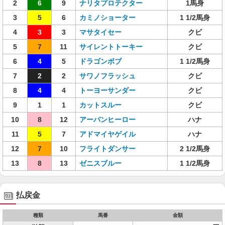
2
6
9
ナリタプロテクター
1馬身
3
5
6
カミノショーター
1 1/2馬身
4
3
3
マサタイセー
クビ
5
7
11
サイレントトーキー
クビ
6
4
5
ドラゴンボブ
1 1/2馬身
7
2
2
サワノフラッシュ
クビ
8
4
4
トーヨーサンダー
クビ
9
1
1
カットスルー
クビ
10
8
12
アーバンヒーロー
ハナ
11
5
7
アドマイヤゲイル
ハナ
12
7
10
フライトダンサー
2 1/2馬身
13
8
13
ゼニスブルー
1 1/2馬身
払戻金
種類
馬番
金額