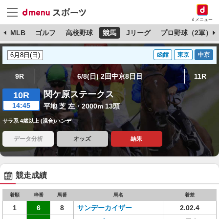
dメニュー
球
MLB
ゴルフ
高校野球
競馬
Jリーグ
プロ野球（2軍）
函館
東京
中京
9R
6/8(日) 2回中京8日目
11R
関ケ原ステークス
10R
14:45
平地 芝 左・2000m 13頭
サラ系 4歳以上 (混合)ハンデ
データ分析
オッズ
結果
競走成績
着順
枠番
馬番
馬名
着差
1
6
8
サンデーカイザー
2.02.4