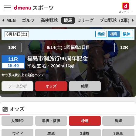
dメニュー
球
MLB
ゴルフ
高校野球
競馬
Jリーグ
プロ野球（2軍）
函館
福島
阪神
10R
6/14(土) 1回福島1日目
12R
福島市制施行90周年記念
11R
15:40
平地 芝 右・2000m 16頭
サラ系 4歳以上 (混合)ハンデ
データ分析
オッズ
結果
オッズ
人気5位
単勝・複勝
枠連
馬連
ワイド
馬単
3連複
3連単