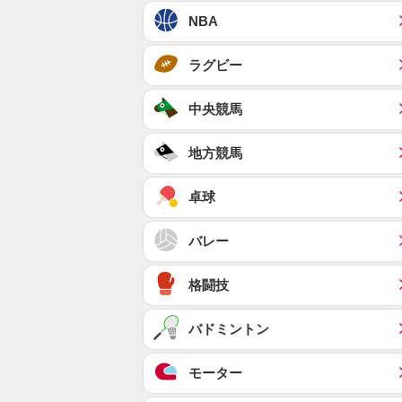
NBA
ラグビー
中央競馬
地方競馬
卓球
バレー
格闘技
バドミントン
モーター