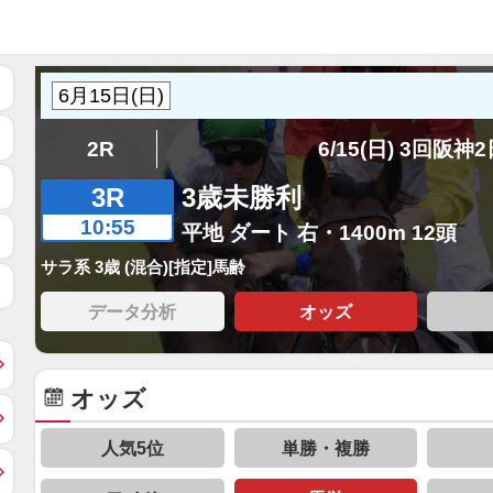
2R
6/15(日) 3回阪神
3R
3歳未勝利
10:55
平地 ダート 右・1400m 12頭
サラ系 3歳 (混合)[指定]馬齢
データ分析
オッズ
オッズ
人気5位
単勝・複勝