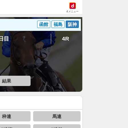
dメニュー
函館
福島
阪神
2日目
4R
結果
枠連
馬連