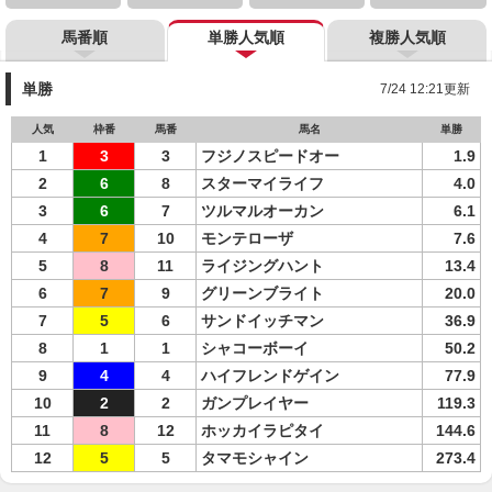
馬番順
単勝人気順
複勝人気順
単勝
7/24 12:21更新
人気
枠番
馬番
馬名
単勝
1
3
3
フジノスピードオー
1.9
2
6
8
スターマイライフ
4.0
3
6
7
ツルマルオーカン
6.1
4
7
10
モンテローザ
7.6
5
8
11
ライジングハント
13.4
6
7
9
グリーンブライト
20.0
7
5
6
サンドイッチマン
36.9
8
1
1
シャコーボーイ
50.2
9
4
4
ハイフレンドゲイン
77.9
10
2
2
ガンプレイヤー
119.3
11
8
12
ホッカイラピタイ
144.6
12
5
5
タマモシャイン
273.4