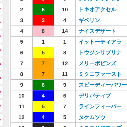
2
6
10
トキオアクセル
3
3
4
ギベリン
4
8
14
ナイスデザート
5
1
1
イットーティアラ
6
5
8
トウジンサブリナ
7
7
12
メリーポピンズ
8
7
11
ミクニファースト
9
6
9
スピーディーパワー
10
4
6
デリバティブ
11
5
7
ラインフィーバー
12
4
5
タケムソウ