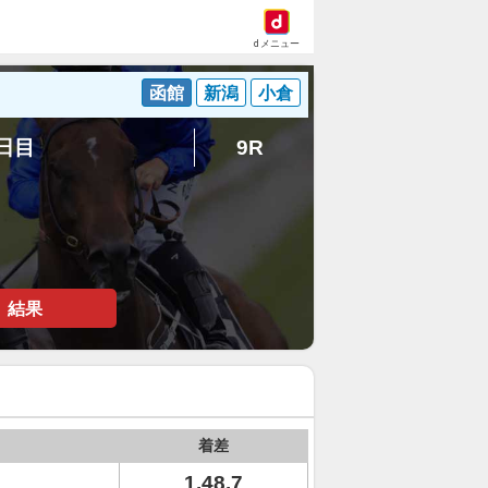
dメニュー
函館
新潟
小倉
3日目
9R
結果
着差
1.48.7