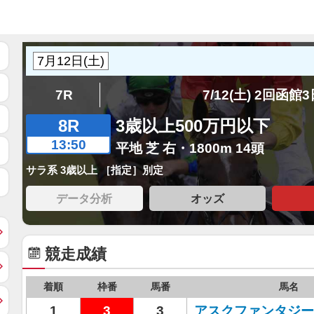
7R
7/12(土) 2回函館
8R
3歳以上500万円以下
13:50
平地 芝 右・1800m 14頭
サラ系 3歳以上 ［指定］別定
データ分析
オッズ
競走成績
着順
枠番
馬番
馬名
1
3
3
アスクファンタジー