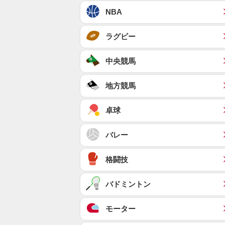
NBA
ラグビー
中央競馬
地方競馬
卓球
バレー
格闘技
バドミントン
モーター