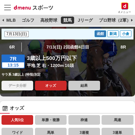
dメニュー
球
MLB
ゴルフ
高校野球
競馬
Jリーグ
プロ野球（2軍）
函館
新潟
小倉
6R
7/13(日) 2回函館4日目
8R
3歳以上500万円以下
7R
13:15
平地 芝 右・1200m 16頭
サラ系 3歳以上 (特指)別定
データ分析
オッズ
結果
オッズ
人気5位
単勝・複勝
枠連
馬連
ワイド
馬単
3連複
3連単