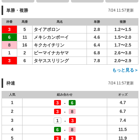
単勝・複勝
7/24 11:57更新
枠番
馬番
馬名
単勝
複勝
3
5
タイアポロン
2.8
1.2〜1.5
6
11
メキシカンボーイ
4.6
1.5〜2.0
8
16
キクカイチリン
6.4
1.7〜2.5
1
2
ビーマイナカヤマ
6.8
2.6〜3.8
3
6
タヤススリリング
7.8
2.0〜2.9
もっと見る＞
枠連
7/24 11:57更新
人気
組み合わせ
オッズ
1
4.7
3
-
6
2
6.7
3
-
8
3
7.4
1
-
3
4
11.5
6
-
8
5
11.9
3
-
3