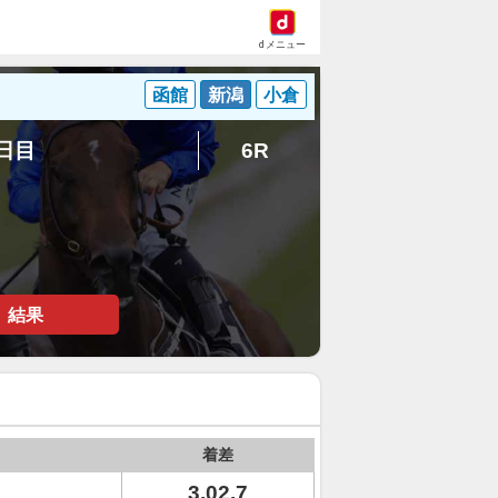
dメニュー
函館
新潟
小倉
2日目
6R
結果
着差
3.02.7