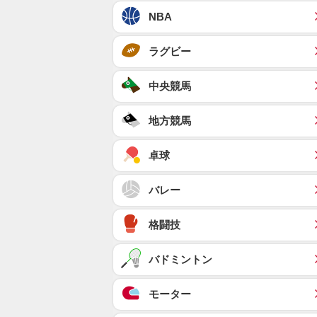
NBA
ラグビー
中央競馬
地方競馬
卓球
バレー
格闘技
バドミントン
モーター