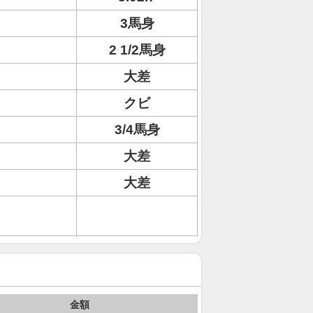
3馬身
2 1/2馬身
大差
クビ
3/4馬身
大差
大差
金額