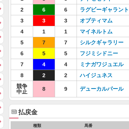
2
6
6
ラグビーギャラント
3
3
3
オプティマム
4
1
1
マイネルトム
5
7
7
シルクギャラリー
6
5
5
フジミシドニー
7
4
4
ミナガワジュエル
8
2
2
ハイジュネス
競争
8
9
デューカルパール
中止
払戻金
種類
馬番