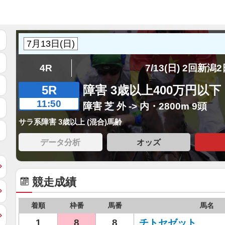
4R
7/13(日) 2回新潟
5R
障害 3歳以上400万円以下
11:50
障害 芝 外 -> 内・2800m 9頭
サラ系障害 3歳以上 (混合)馬齢
データ分析
オッズ
競走成績
着順
枠番
馬番
馬名
1
8
8
チトセゼット