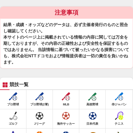
注意事項
結果・成績・オッズなどのデータは、必ず主催者発行のものと照合
し確認してください。
本サイトのページ上に掲載されている情報の内容に関しては万全を
期しておりますが、その内容の正確性および安全性を保証するもの
ではありません。 当該情報に基づいて被ったいかなる損害について
も、株式会社NTTドコモおよび情報提供者は一切の責任を負いかね
ます。
競技一覧
プロ野球
プロ野球(2軍)
MLB
高校野球
侍ジャパン
ゴルフ
Jリーグ
海外サッカー
日本代表
テニス