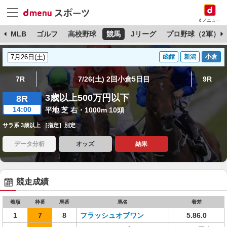
dメニュー
球
MLB
ゴルフ
高校野球
競馬
Jリーグ
プロ野球（2軍）
函館
新潟
小倉
7R
7/26(土) 2回小倉5日目
9R
3歳以上500万円以下
8R
14:00
平地 芝 右・1000m 10頭
サラ系 3歳以上 ［指定］別定
データ分析
オッズ
結果
競走成績
着順
枠番
馬番
馬名
着差
1
7
8
フラッシュオブワン
5.86.0