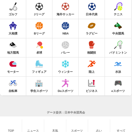
ゴルフ
Jリーグ
海外サッカー
日本代表
テニス
大相撲
Bリーグ
NBA
ラグビー
中央競馬
地方競馬
卓球
バレー
格闘技
バドミントン
モーター
フィギュア
ウィンター
陸上
水泳
自転車
学生スポーツ
Doスポーツ
ビジネス
eスポーツ
データ提供：日本中央競馬会
TOP
ニュース
天気
スポーツ
占い
すべて