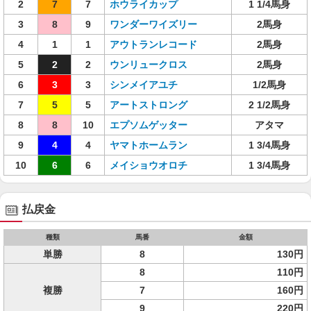
2
7
7
ホウライカップ
1 1/4馬身
3
8
9
ワンダーワイズリー
2馬身
4
1
1
アウトランレコード
2馬身
5
2
2
ウンリュークロス
2馬身
6
3
3
シンメイアユチ
1/2馬身
7
5
5
アートストロング
2 1/2馬身
8
8
10
エプソムゲッター
アタマ
9
4
4
ヤマトホームラン
1 3/4馬身
10
6
6
メイショウオロチ
1 3/4馬身
払戻金
種類
馬番
金額
単勝
8
130円
8
110円
複勝
7
160円
9
220円