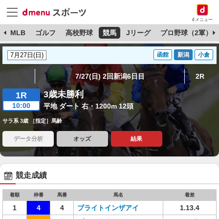
dメニュー
球
MLB
ゴルフ
高校野球
競馬
Jリーグ
プロ野球（2軍）
函館
新潟
小倉
7/27(日) 2回新潟6日目
2R
3歳未勝利
1R
10:00
平地 ダート 右・1200m 12頭
サラ系 3歳 ［指定］馬齢
データ分析
オッズ
結果
競走成績
着順
枠番
馬番
馬名
着差
1
4
4
ブライトインザアイ
1.13.4