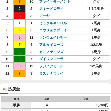
2
7
10
ブライトモーメント
クビ
3
2
2
スキーメロディ
3 1/2馬身
4
3
3
マーヤ
クビ
5
1
1
ミラクルキャロル
2馬身
6
5
6
コウリョウボーイ
1馬身
7
8
12
ランウェイシチー
2馬身
8
5
5
アルタイローズ
1/2馬身
9
6
8
カミノゲインズ
4馬身
10
6
7
ダイワフローラ
クビ
11
8
11
フジノアモール
1/2馬身
12
7
9
ミスナナワライ
8馬身
払戻金
種類
馬番
金額
単勝
4
1,760円