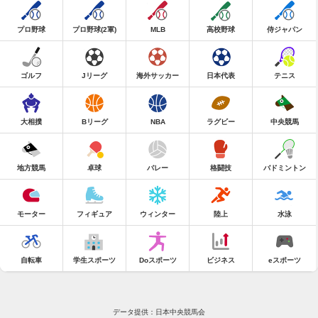
プロ野球
プロ野球(2軍)
MLB
高校野球
侍ジャパン
ゴルフ
Jリーグ
海外サッカー
日本代表
テニス
大相撲
Bリーグ
NBA
ラグビー
中央競馬
地方競馬
卓球
バレー
格闘技
バドミントン
モーター
フィギュア
ウィンター
陸上
水泳
自転車
学生スポーツ
Doスポーツ
ビジネス
eスポーツ
データ提供：日本中央競馬会