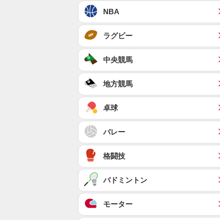
NBA
ラグビー
中央競馬
地方競馬
卓球
バレー
格闘技
バドミントン
モーター