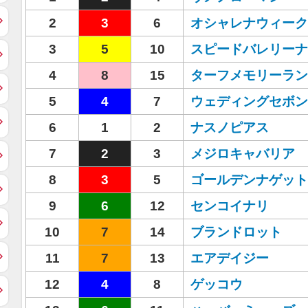
2
3
6
オシャレナウィーク
3
5
10
スピードバレリーナ
4
8
15
ターフメモリーラン
5
4
7
ウェディングセボン
6
1
2
ナスノピアス
7
2
3
メジロキャバリア
8
3
5
ゴールデンナゲット
9
6
12
センコイナリ
10
7
14
ブランドロット
11
7
13
エアデイジー
12
4
8
ゲッコウ