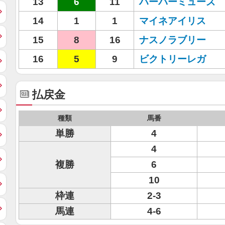
13
6
11
ハーバーミューズ
14
1
1
マイネアイリス
15
8
16
ナスノラブリー
16
5
9
ビクトリーレガ
払戻金
種類
馬番
単勝
4
4
複勝
6
10
枠連
2-3
馬連
4-6