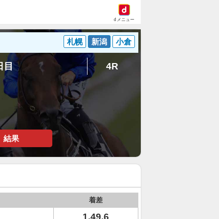
dメニュー
札幌
新潟
小倉
7日目
4R
結果
着差
1.49.6