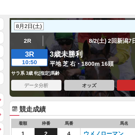
2R
8/2(土) 2回新潟
3R
3歳未勝利
10:50
平地 芝 右・1800m 16頭
サラ系 3歳 牝[指定]馬齢
データ分析
オッズ
競走成績
着順
枠番
馬番
馬名
1
2
4
ウメノローマン