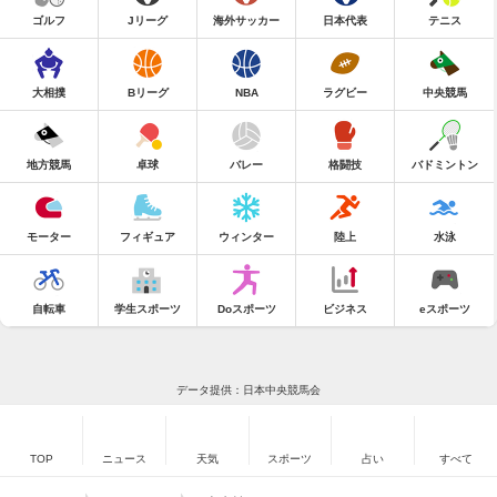
ゴルフ
Jリーグ
海外サッカー
日本代表
テニス
大相撲
Bリーグ
NBA
ラグビー
中央競馬
地方競馬
卓球
バレー
格闘技
バドミントン
モーター
フィギュア
ウィンター
陸上
水泳
自転車
学生スポーツ
Doスポーツ
ビジネス
eスポーツ
データ提供：日本中央競馬会
TOP
ニュース
天気
スポーツ
占い
すべて