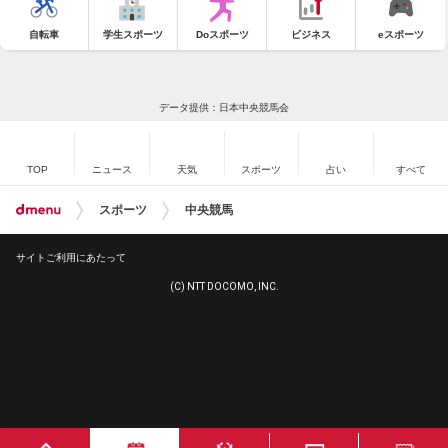
自転車
学生スポーツ
Doスポーツ
ビジネス
eスポーツ
データ提供：日本中央競馬会
TOP
ニュース
天気
スポーツ
占い
すべて
スポーツ
中央競馬
サイトご利用にあたって
(C) NTT DOCOMO, INC.