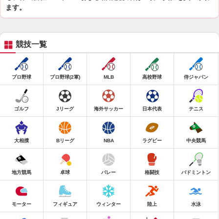
ます。
競技一覧
プロ野球
プロ野球(2軍)
MLB
高校野球
侍ジャパン
ゴルフ
Jリーグ
海外サッカー
日本代表
テニス
大相撲
Bリーグ
NBA
ラグビー
中央競馬
地方競馬
卓球
バレー
格闘技
バドミントン
モーター
フィギュア
ウィンター
陸上
水泳