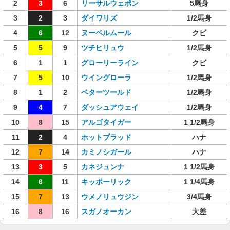
2
3
6
リーサルウェポン
5馬身
3
2
3
ダイワリズ
1/2馬身
4
6
12
ヌーベルムール
クビ
5
5
9
ツチヒリュウ
1/2馬身
6
1
1
グローリーライン
クビ
7
5
10
ウイングローラ
1/2馬身
8
1
2
ベターツールド
1/2馬身
9
4
7
ダッシュアウェイ
1/2馬身
10
8
15
アルゴタイガー
1 1/2馬身
11
2
4
ホットブラッド
ハナ
12
7
14
カミノシガール
ハナ
13
3
5
カネジュンナ
1 1/2馬身
14
6
11
キッポーリック
1 1/4馬身
15
7
13
ウメノリュウジン
3/4馬身
16
8
16
スガノオーカン
大差