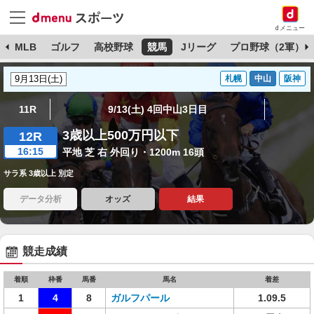
dメニュー
球
MLB
ゴルフ
高校野球
競馬
Jリーグ
プロ野球（2軍）
札幌
中山
阪神
11R
9/13(土) 4回中山3日目
3歳以上500万円以下
12R
16:15
平地 芝 右 外回り・1200m 16頭
サラ系 3歳以上 別定
データ分析
オッズ
結果
競走成績
着順
枠番
馬番
馬名
着差
1
4
8
ガルフパール
1.09.5