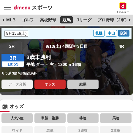
dメニュー
球
MLB
ゴルフ
高校野球
競馬
Jリーグ
プロ野球（2軍）
札幌
中山
阪神
2R
9/13(土) 4回阪神3日目
4R
3歳未勝利
3R
10:55
平地 ダート 右・1200m 16頭
サラ系 3歳 牝[指定]馬齢
データ分析
オッズ
結果
オッズ
人気5位
単勝・複勝
枠連
馬連
ワイド
馬単
3連複
3連単