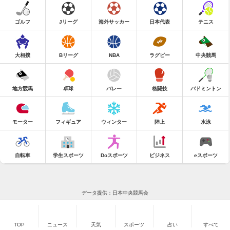
ゴルフ
Jリーグ
海外サッカー
日本代表
テニス
大相撲
Bリーグ
NBA
ラグビー
中央競馬
地方競馬
卓球
バレー
格闘技
バドミントン
モーター
フィギュア
ウィンター
陸上
水泳
自転車
学生スポーツ
Doスポーツ
ビジネス
eスポーツ
データ提供：日本中央競馬会
TOP
ニュース
天気
スポーツ
占い
すべて